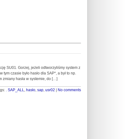
ję SU01. Gorzej, jeżeli odtworzyliśmy system z
 w tym czasie było hasło dla SAP*, a był to np.
 zmiany hasła w systemie, do […]
gs:
. SAP_ALL
,
hasło
,
sap
,
usr02
|
No comments