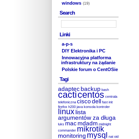
windows
(19)
Search
Linki
a-p-s
DIY Elektronika i PC
Innowacyjna platforma
infrastruktury na żądanie
Polskie forum o CentOSie
Tagi
adaptec
backup
bash
cacti
centos
centrala
cisco
dell
telefoniczna
fast init
firefox
h200
java
konsola
kontroler
linux
lista
argumentów za długa
mac
mdadm
luks
midnight
mikrotik
commander
mysql
monitoring
nat
oid