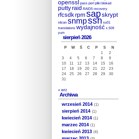
openssl
pass
perl
pliki blokad
putty
raid
RAID5
recovery
sap
rfcsdk
rpm
skrypt
ssh
snmp
slican
su01
wydajność
translations
x.509
yum
sierpień 2026
P
W
Ś
C
P
S
N
1
2
3
4
5
6
7
8
9
10
11
12
13
14
15
16
17
18
19
20
21
22
23
24
25
26
27
28
29
30
31
« wrz
Archiwa
wrzesień 2014
(1)
sierpień 2014
(1)
kwiecień 2014
(1)
marzec 2014
(1)
kwiecień 2013
(4)
marzec 2013
(3)