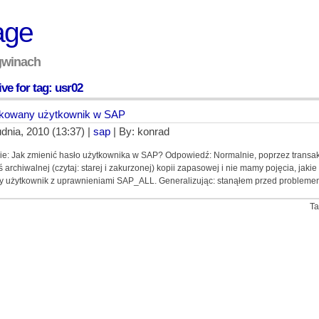
age
ngwinach
ve for tag: usr02
okowany użytkownik w SAP
udnia, 2010 (13:37) |
sap
| By: konrad
ie: Jak zmienić hasło użytkownika w SAP? Odpowiedź: Normalnie, poprzez transakc
jś archiwalnej (czytaj: starej i zakurzonej) kopii zapasowej i nie mamy pojęcia, jakie
y użytkownik z uprawnieniami SAP_ALL. Generalizując: stanąłem przed problemem
Ta