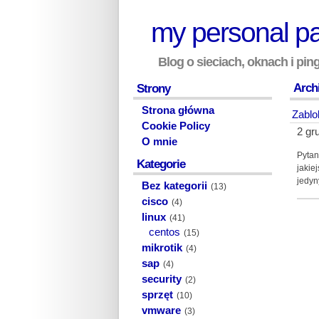
my personal p
Blog o sieciach, oknach i pi
Archi
Strony
Strona główna
Zabl
Cookie Policy
2 gr
O mnie
Pytan
Kategorie
jakie
jedyn
Bez kategorii
(13)
cisco
(4)
linux
(41)
centos
(15)
mikrotik
(4)
sap
(4)
security
(2)
sprzęt
(10)
vmware
(3)