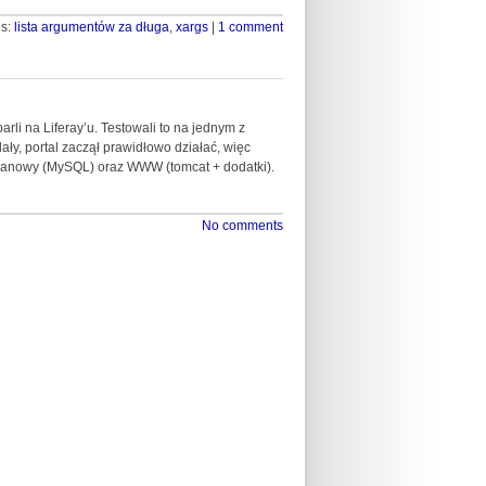
gs:
lista argumentów za długa
,
xargs
|
1 comment
arli na Liferay’u. Testowali to na jednym z
y, portal zaczął prawidłowo działać, więc
odanowy (MySQL) oraz WWW (tomcat + dodatki).
No comments