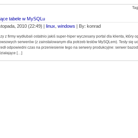
Ta
jące tabele w MySQLu
istopada, 2010 (22:49) |
linux
,
windows
| By: konrad
zy z firmy wydłubali ostatnio jakiś super-hiper wyczesany portal dla klienta, który op
wsowych serwerów (z zainstalowanym dla potrzeb testów MySQLem). Testy się udał
edł odpowiedni czas na przeniesienie tego na serwery produkcyjne: serwer baz
ziałające […]