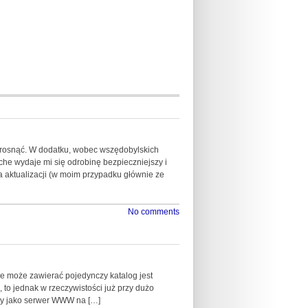
 rosnąć. W dodatku, wobec wszędobylskich
che wydaje mi się odrobinę bezpieczniejszy i
a aktualizacji (w moim przypadku głównie ze
No comments
óre może zawierać pojedynczy katalog jest
, to jednak w rzeczywistości już przy dużo
ący jako serwer WWW na […]