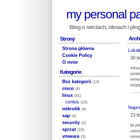
my personal p
Blog o sieciach, oknach i pi
Archi
Strony
Strona główna
Lokal
Cookie Policy
30 l
O mnie
Infra
Kategorie
porta
mniej
Bez kategorii
(13)
wzglę
cisco
(4)
linux
(41)
centos
(15)
Napra
mikrotik
(4)
23 l
sap
(4)
security
(2)
Ile p
sprzęt
(10)
zależ
vmware
(3)
mniej