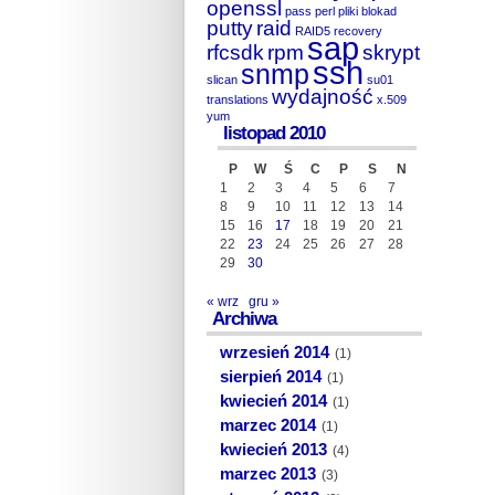
openssl
pass
perl
pliki blokad
putty
raid
RAID5
recovery
sap
rfcsdk
rpm
skrypt
ssh
snmp
slican
su01
wydajność
translations
x.509
yum
listopad 2010
P
W
Ś
C
P
S
N
1
2
3
4
5
6
7
8
9
10
11
12
13
14
15
16
17
18
19
20
21
22
23
24
25
26
27
28
29
30
« wrz
gru »
Archiwa
wrzesień 2014
(1)
sierpień 2014
(1)
kwiecień 2014
(1)
marzec 2014
(1)
kwiecień 2013
(4)
marzec 2013
(3)