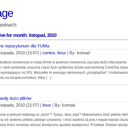
age
ngwinach
ve for month: listopad, 2010
ne repozytorium dla YUMa
istopada, 2010 (15:07) |
centos
,
linux
| By: konrad
struktura serwerowa w mojej firmie w pewnym momencie zaczęła dość intensywnie
li i web-serwisów, znaczna część tych systemów działa pod kontrolą CentOSa (Apa
 wymagający, niż IIS). Wszystko to wymaga okresowych „przeglądów” i instalowani
du na bezpieczeństwo). Niby […]
wdę dużo plików
istopada, 2010 (21:07) |
linux
| By: konrad
lików w jednym katalogu to „dużo”? Tysiąc, dwa, pięć? Maksymalna ilość plików, kt
na od systemu plików, jakiego używamy. I choć wartość ta jest z reguły bardzo duża
szej ilości możemy odczuć drastyczny spadek wydajności. Przykład: Debian służ