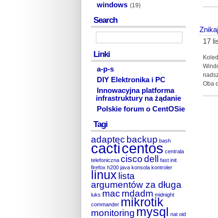
windows
(19)
Search
Znika
17 l
Linki
Koled
Windo
a-p-s
nadsz
DIY Elektronika i PC
Oba d
Innowacyjna platforma
infrastruktury na żądanie
Polskie forum o CentOSie
Tagi
adaptec
backup
bash
cacti
centos
centrala
cisco
dell
telefoniczna
fast init
firefox
h200
java
konsola
kontroler
linux
lista
argumentów za długa
mac
mdadm
luks
midnight
mikrotik
commander
mysql
monitoring
nat
oid