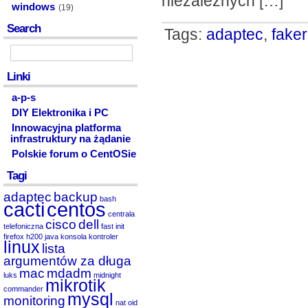
niezależnych […]
windows
(19)
Search
Tags:
adaptec
,
faker
Linki
a-p-s
DIY Elektronika i PC
Innowacyjna platforma
infrastruktury na żądanie
Polskie forum o CentOSie
Tagi
adaptec
backup
bash
cacti
centos
centrala
cisco
dell
telefoniczna
fast init
firefox
h200
java
konsola
kontroler
linux
lista
argumentów za długa
mac
mdadm
luks
midnight
mikrotik
commander
mysql
monitoring
nat
oid