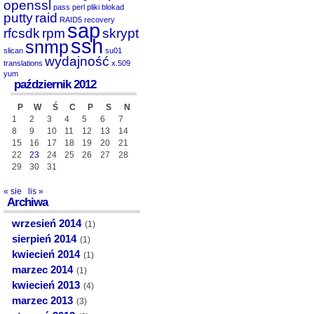
openssl
pass
perl
pliki blokad
putty
raid
RAID5
recovery
sap
rfcsdk
rpm
skrypt
ssh
snmp
slican
su01
wydajność
translations
x.509
yum
październik 2012
P
W
Ś
C
P
S
N
1
2
3
4
5
6
7
8
9
10
11
12
13
14
15
16
17
18
19
20
21
22
23
24
25
26
27
28
29
30
31
« sie
lis »
Archiwa
wrzesień 2014
(1)
sierpień 2014
(1)
kwiecień 2014
(1)
marzec 2014
(1)
kwiecień 2013
(4)
marzec 2013
(3)