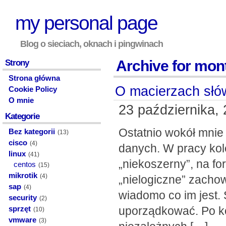
my personal page
Blog o sieciach, oknach i pingwinach
Archive for mont
Strony
Strona główna
O macierzach słó
Cookie Policy
O mnie
23 października, 
Kategorie
Ostatnio wokół mni
Bez kategorii
(13)
cisco
(4)
danych. W pracy kol
linux
(41)
„niekoszerny”, na for
centos
(15)
mikrotik
(4)
„nielogiczne” zacho
sap
(4)
wiadomo co im jest.
security
(2)
uporządkować. Po ko
sprzęt
(10)
vmware
(3)