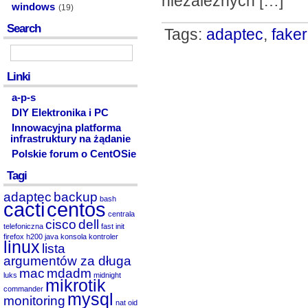
niezależnych […]
windows
(19)
Search
Tags:
adaptec
,
faker
Linki
a-p-s
DIY Elektronika i PC
Innowacyjna platforma
infrastruktury na żądanie
Polskie forum o CentOSie
Tagi
adaptec
backup
bash
cacti
centos
centrala
cisco
dell
telefoniczna
fast init
firefox
h200
java
konsola
kontroler
linux
lista
argumentów za długa
mac
mdadm
luks
midnight
mikrotik
commander
mysql
monitoring
nat
oid