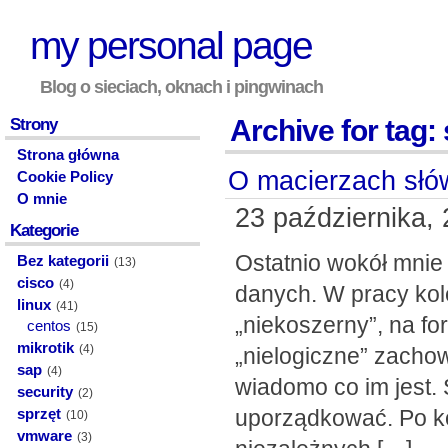
my personal page
Blog o sieciach, oknach i pingwinach
Archive for tag: 
Strony
Strona główna
O macierzach słó
Cookie Policy
O mnie
23 października, 
Kategorie
Ostatnio wokół mni
Bez kategorii
(13)
cisco
(4)
danych. W pracy kol
linux
(41)
„niekoszerny”, na for
centos
(15)
mikrotik
(4)
„nielogiczne” zacho
sap
(4)
wiadomo co im jest.
security
(2)
uporządkować. Po ko
sprzęt
(10)
vmware
(3)