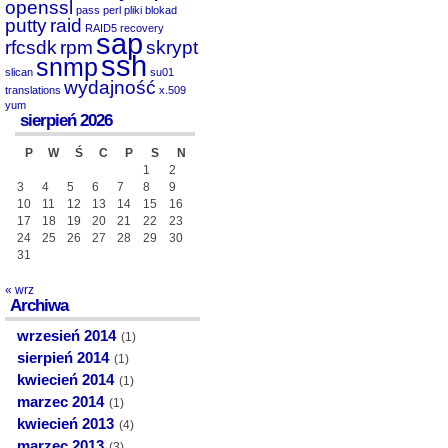
openssl
pass
perl
pliki blokad
putty
raid
RAID5
recovery
sap
rfcsdk
rpm
skrypt
ssh
snmp
slican
su01
wydajność
translations
x.509
yum
sierpień 2026
P
W
Ś
C
P
S
N
1
2
3
4
5
6
7
8
9
10
11
12
13
14
15
16
17
18
19
20
21
22
23
24
25
26
27
28
29
30
31
« wrz
Archiwa
wrzesień 2014
(1)
sierpień 2014
(1)
kwiecień 2014
(1)
marzec 2014
(1)
kwiecień 2013
(4)
marzec 2013
(3)