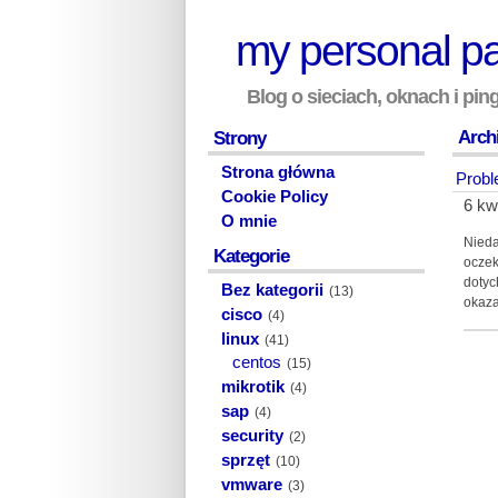
my personal p
Blog o sieciach, oknach i pi
Archi
Strony
Strona główna
Probl
Cookie Policy
6 kw
O mnie
Nieda
Kategorie
oczek
dotyc
Bez kategorii
(13)
okaza
cisco
(4)
linux
(41)
centos
(15)
mikrotik
(4)
sap
(4)
security
(2)
sprzęt
(10)
vmware
(3)