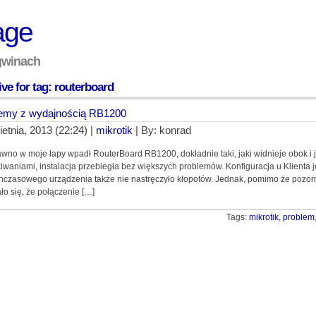
age
ngwinach
ve for tag: routerboard
emy z wydajnością RB1200
ietnia, 2013 (22:24) |
mikrotik
| By: konrad
wno w moje łapy wpadł RouterBoard RB1200, dokładnie taki, jaki widnieje obok i j
iwaniami, instalacja przebiegła bez większych problemów. Konfiguracja u Klienta je
hczasowego urządzenia także nie nastręczyło kłopotów. Jednak, pomimo że pozorn
ło się, że połączenie […]
Tags:
mikrotik
,
problem