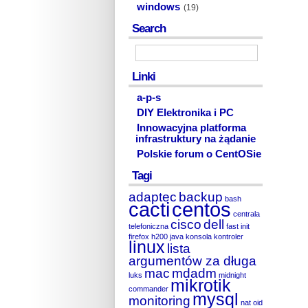
windows
(19)
Search
Linki
a-p-s
DIY Elektronika i PC
Innowacyjna platforma
infrastruktury na żądanie
Polskie forum o CentOSie
Tagi
adaptec
backup
bash
cacti
centos
centrala
cisco
dell
telefoniczna
fast init
firefox
h200
java
konsola
kontroler
linux
lista
argumentów za długa
mac
mdadm
luks
midnight
mikrotik
commander
mysql
monitoring
nat
oid