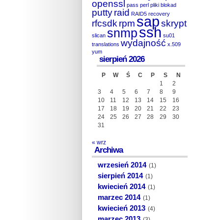
openssl
pass
perl
pliki blokad
putty
raid
RAID5
recovery
sap
rfcsdk
rpm
skrypt
ssh
snmp
slican
su01
wydajność
translations
x.509
yum
sierpień 2026
P
W
Ś
C
P
S
N
1
2
3
4
5
6
7
8
9
10
11
12
13
14
15
16
17
18
19
20
21
22
23
24
25
26
27
28
29
30
31
« wrz
Archiwa
wrzesień 2014
(1)
sierpień 2014
(1)
kwiecień 2014
(1)
marzec 2014
(1)
kwiecień 2013
(4)
marzec 2013
(3)