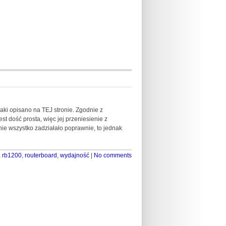
aki opisano na TEJ stronie. Zgodnie z
st dość prosta, więc jej przeniesienie z
ie wszystko zadziałało poprawnie, to jednak
,
rb1200
,
routerboard
,
wydajność
|
No comments