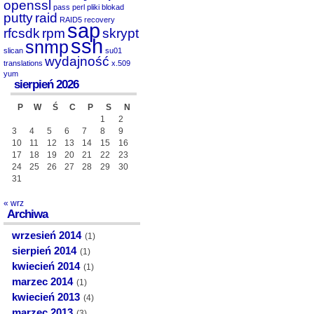
openssl
pass
perl
pliki blokad
putty
raid
RAID5
recovery
sap
rfcsdk
rpm
skrypt
ssh
snmp
slican
su01
wydajność
translations
x.509
yum
sierpień 2026
P
W
Ś
C
P
S
N
1
2
3
4
5
6
7
8
9
10
11
12
13
14
15
16
17
18
19
20
21
22
23
24
25
26
27
28
29
30
31
« wrz
Archiwa
wrzesień 2014
(1)
sierpień 2014
(1)
kwiecień 2014
(1)
marzec 2014
(1)
kwiecień 2013
(4)
marzec 2013
(3)