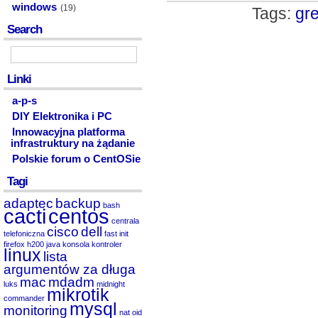
windows
(19)
Tags:
gr
Search
Linki
a-p-s
DIY Elektronika i PC
Innowacyjna platforma
infrastruktury na żądanie
Polskie forum o CentOSie
Tagi
adaptec
backup
bash
cacti
centos
centrala
cisco
dell
telefoniczna
fast init
firefox
h200
java
konsola
kontroler
linux
lista
argumentów za długa
mac
mdadm
luks
midnight
mikrotik
commander
mysql
monitoring
nat
oid