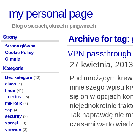
my personal page
Blog o sieciach, oknach i pingwinach
Archive for tag:
Strony
Strona główna
VPN passthrough
Cookie Policy
O mnie
27 kwietnia, 2013
Kategorie
Pod mrożącym krew w
Bez kategorii
(13)
cisco
(4)
niniejszego wpisu k
linux
(41)
się on w opcjach ko
centos
(15)
mikrotik
(4)
niejednokrotnie trakt
sap
(4)
Tak naprawdę nie ma
security
(2)
czasami warto wiedz
sprzęt
(10)
vmware
(3)