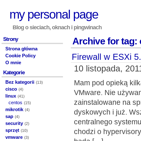
my personal page
Blog o sieciach, oknach i pingwinach
Archive for tag: 
Strony
Strona główna
Firewall w ESXi 5
Cookie Policy
O mnie
10 listopada, 201
Kategorie
Mam pod opieką kilk
Bez kategorii
(13)
cisco
(4)
VMware. Nie używam
linux
(41)
zainstalowane na sp
centos
(15)
mikrotik
(4)
dyskowych i już. Ws
sap
(4)
centralnego systemu 
security
(2)
chodzi o hypervisory
sprzęt
(10)
vmware
(3)