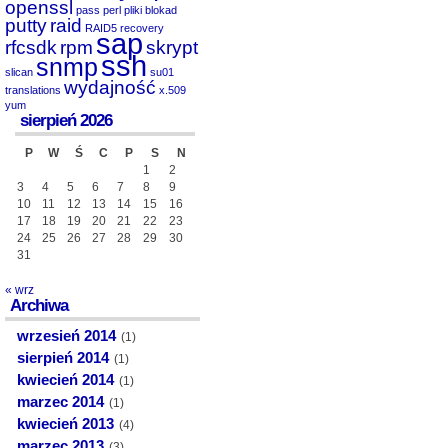
openssl
pass
perl
pliki blokad
putty
raid
RAID5
recovery
sap
rfcsdk
rpm
skrypt
ssh
snmp
slican
su01
wydajność
translations
x.509
yum
sierpień 2026
P
W
Ś
C
P
S
N
1
2
3
4
5
6
7
8
9
10
11
12
13
14
15
16
17
18
19
20
21
22
23
24
25
26
27
28
29
30
31
« wrz
Archiwa
wrzesień 2014
(1)
sierpień 2014
(1)
kwiecień 2014
(1)
marzec 2014
(1)
kwiecień 2013
(4)
marzec 2013
(3)