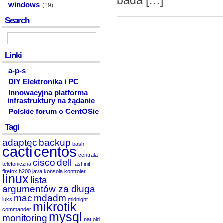
bada […]
windows
(19)
Search
Linki
a-p-s
DIY Elektronika i PC
Innowacyjna platforma
infrastruktury na żądanie
Polskie forum o CentOSie
Tagi
adaptec
backup
bash
cacti
centos
centrala
cisco
dell
telefoniczna
fast init
firefox
h200
java
konsola
kontroler
linux
lista
argumentów za długa
mac
mdadm
luks
midnight
mikrotik
commander
mysql
monitoring
nat
oid