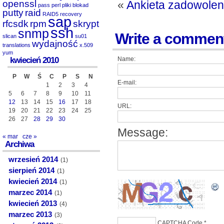
openssl
«
Ankieta zadowolen
pass
perl
pliki blokad
putty
raid
RAID5
recovery
sap
rfcsdk
rpm
skrypt
ssh
snmp
Write a commen
slican
su01
wydajność
translations
x.509
yum
kwiecień 2010
Name:
P
W
Ś
C
P
S
N
E-mail:
1
2
3
4
5
6
7
8
9
10
11
12
13
14
15
16
17
18
URL:
19
20
21
22
23
24
25
26
27
28
29
30
Message:
« mar
cze »
Archiwa
wrzesień 2014
(1)
sierpień 2014
(1)
kwiecień 2014
(1)
marzec 2014
(1)
kwiecień 2013
(4)
marzec 2013
(3)
CAPTCHA Code
*