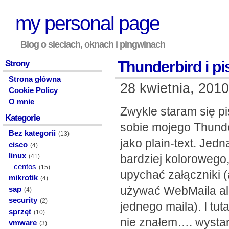
my personal page
Blog o sieciach, oknach i pingwinach
Thunderbird i pi
Strony
Strona główna
28 kwietnia, 2010
Cookie Policy
O mnie
Zwykle staram się p
Kategorie
sobie mojego Thunde
Bez kategorii
(13)
jako plain-text. Je
cisco
(4)
linux
bardziej kolorowego, 
(41)
centos
(15)
upychać załączniki 
mikrotik
(4)
używać WebMaila alb
sap
(4)
security
(2)
jednego maila). I tu
sprzęt
(10)
nie znałem…. wystarc
vmware
(3)