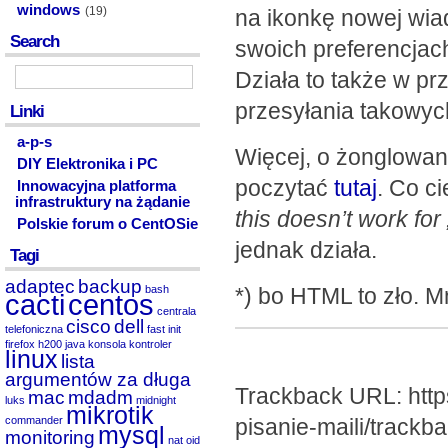
windows
(19)
na ikonkę nowej wia
Search
swoich preferencjac
Działa to także w p
przesyłania takowych
Linki
a-p-s
Więcej, o żonglowan
DIY Elektronika i PC
poczytać
tutaj
. Co c
Innowacyjna platforma
infrastruktury na żądanie
this doesn’t work fo
Polskie forum o CentOSie
jednak działa.
Tagi
adaptec
backup
bash
*) bo HTML to zło. Mn
cacti
centos
centrala
cisco
dell
telefoniczna
fast init
firefox
h200
java
konsola
kontroler
linux
lista
argumentów za długa
Trackback URL: https
mac
mdadm
luks
midnight
mikrotik
commander
pisanie-maili/trackba
mysql
monitoring
nat
oid