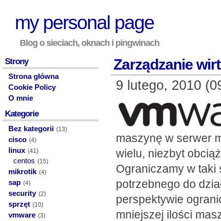
my personal page
Blog o sieciach, oknach i pingwinach
Zarządzanie wirt
Strony
Strona główna
9 lutego, 2010 (0
Cookie Policy
O mnie
Kategorie
Bez kategorii
(13)
maszynę w serwer m
cisco
(4)
linux
wielu, niezbyt obci
(41)
centos
(15)
Ograniczamy w taki s
mikrotik
(4)
potrzebnego do dział
sap
(4)
security
(2)
perspektywie ograni
sprzęt
(10)
mniejszej ilości mas
vmware
(3)