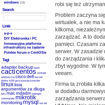
windows
(19)
robi się też utrzyma
Search
Problem zaczyna się
wirtualek, a nie ma 
Linki
kilkoma, niezależnym
a-p-s
zarządzać. A to doda
DIY Elektronika i PC
pamięci. Czasami za
Innowacyjna platforma
infrastruktury na żądanie
serwer. W zasadzie 
Polskie forum o CentOSie
do zarządzania i kli
Tagi
zbyt wygodne. W ty
adaptec
backup
bash
cacti
centos
veeam.
centrala
cisco
dell
telefoniczna
fast init
firefox
h200
java
konsola
kontroler
Firma ta zrobiła kilk
linux
lista
argumentów za długa
w dodatku darmowyc
mac
mdadm
luks
midnight
mikrotik
zarządzania serwera
commander
mysql
monitoring
nat
oid