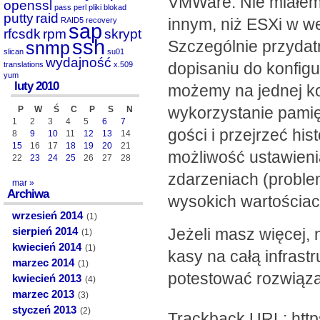
VMWare. Nie miałem 
openssl
pass
perl
pliki blokad
putty
raid
innym, niż ESXi w we
RAID5
recovery
sap
rfcsdk
rpm
skrypt
ssh
Szczególnie przydat
snmp
slican
su01
wydajność
dopisaniu do konfig
translations
x.509
yum
luty 2010
możemy na jednej kon
wykorzystanie pami
P
W
Ś
C
P
S
N
1
2
3
4
5
6
7
gości i przejrzeć hi
8
9
10
11
12
13
14
15
16
17
18
19
20
21
możliwość ustawieni
22
23
24
25
26
27
28
zdarzeniach (proble
mar »
Archiwa
wysokich wartościa
wrzesień 2014
(1)
Jeżeli masz więcej,
sierpień 2014
(1)
kwiecień 2014
(1)
kasy na całą infrast
marzec 2014
(1)
potestować rozwiąza
kwiecień 2013
(4)
marzec 2013
(3)
styczeń 2013
(2)
Trackback URL: http